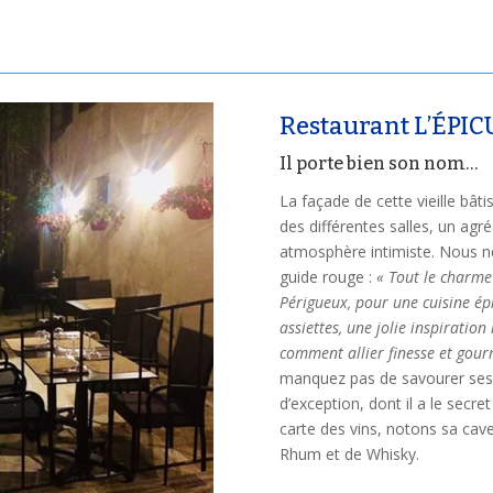
Restaurant L’ÉPI
Il porte bien son nom…
La façade de cette vieille bâti
des différentes salles, un agré
atmosphère intimiste. Nous ne 
guide rouge :
« Tout le charme
Périgueux, pour une cuisine épi
assiettes, une jolie inspiratio
comment allier finesse et gour
manquez pas de savourer ses 
d’exception, dont il a le secre
carte des vins, notons sa ca
Rhum et de Whisky.