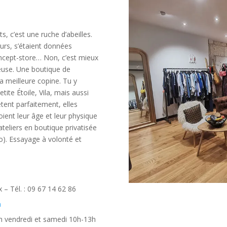
s, c’est une ruche d’abeilles.
urs, s’étaient données
concept-store… Non, c’est mieux
reuse. Une boutique de
a meilleure copine. Tu y
ite Étoile, Vila, mais aussi
tent parfaitement, elles
oient leur âge et leur physique
ateliers en boutique privatisée
). Essayage à volonté et
– Tél. : 09 67 14 62 86
m
9h vendredi et samedi 10h-13h