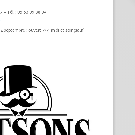
x – Tél. : 05 53 09 88 04
r
 2 septembre : ouvert 7/7j midi et soir (sauf