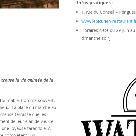
Infos pratiques :
1, rue du Conseil – Périgueu
www.lepicurien-restaurant.f
Horaires d’été du 29 juin au
dimanche soir)
 trouve la vie animée de la
ntournable. Comme souvent,
le lieu… La place du marché au
immense terrasse que les
ment de leur élan de vie. Ce
 une joyeuse farandole. À
 se complètent : un