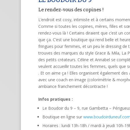
Le rendez-vous des copines !
L’endroit est cosy, intimiste et à certains moment
Comme si toutes les copines, mères, filles et sœ
rendez-vous là ! Certains diraient que c’est un 
que ça. C’est une boutique qui rend belle et heu
fringues pour femmes, et un peu le dressing de t
trouves des marques du style Grace & Mila, La Pet
des petits créateurs. Céline et Annabel se complè
veulent accueillir toutes les femmes, quels que s
. Et on aime ça ! Elles organisent également des 
avec une coach en image (colorimétrie & morpho
ambiance franchement décontracte !
Infos pratiques :
Le Boudoir du 9 – 9, rue Gambetta – Périgueux 
Boutique en ligne sur
www.boudoirduneuf.co
Horaires : lundi 13h-18h / mardi à jeudi 10h-1