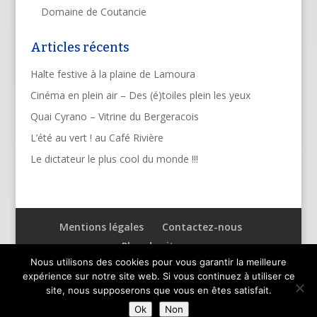
Domaine de Coutancie
Articles récents
Halte festive à la plaine de Lamoura
Cinéma en plein air – Des (é)toiles plein les yeux
Quai Cyrano – Vitrine du Bergeracois
L’été au vert ! au Café Rivière
Le dictateur le plus cool du monde !!!
Mentions légales
Contactez-nous
Plan du site
Nous utilisons des cookies pour vous garantir la meilleure
expérience sur notre site web. Si vous continuez à utiliser ce
site, nous supposerons que vous en êtes satisfait.
Ok
Non
Designed by
TOPACKI™
, Creative Communication