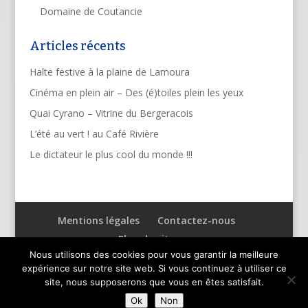
Domaine de Coutancie
Articles récents
Halte festive à la plaine de Lamoura
Cinéma en plein air – Des (é)toiles plein les yeux
Quai Cyrano – Vitrine du Bergeracois
L’été au vert ! au Café Rivière
Le dictateur le plus cool du monde !!!
Mentions légales
Contactez-nous
Plan du site
Nous utilisons des cookies pour vous garantir la meilleure
expérience sur notre site web. Si vous continuez à utiliser ce
site, nous supposerons que vous en êtes satisfait.
Ok
Non
Designed by
TOPACKI™
, Creative Communication