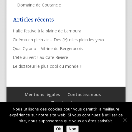
Domaine de Coutancie
Articles récents
Halte festive à la plaine de Lamoura
Cinéma en plein air – Des (é)toiles plein les yeux
Quai Cyrano – Vitrine du Bergeracois
L’été au vert ! au Café Rivière
Le dictateur le plus cool du monde !!!
Mentions légales
Contactez-nous
Plan du site
Nous utilisons des cookies pour vous garantir la meilleure
expérience sur notre site web. Si vous continuez à utiliser ce
site, nous supposerons que vous en êtes satisfait.
Ok
Non
Designed by
TOPACKI™
, Creative Communication