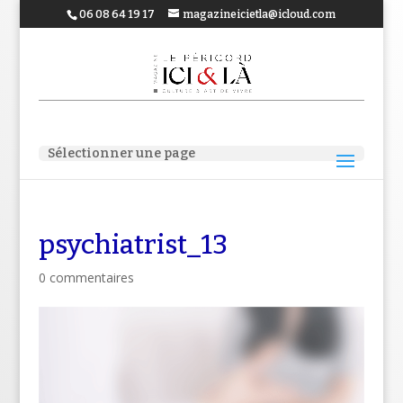
06 08 64 19 17
magazineicietla@icloud.com
Sélectionner une page
psychiatrist_13
0 commentaires